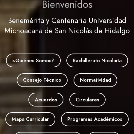
Bienvenidos
Benemérita y Centenaria Universidad
Michoacana de San Nicolás de Hidalgo
¿Quiénes Somos?
Bachillerato Nicolaita
Consejo Técnico
Normatividad
Acuerdos
Circulares
Mapa Curricular
Programas Académicos