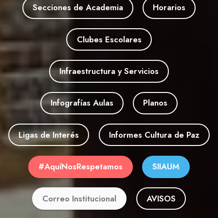
Secciones de Academia
Horarios
Clubes Escolares
Infraestructura y Servicios
Infografías Aulas
Planos
Ligas de Interés
Informes Cultura de Paz
#AquíNosRespetamos
SIIAUM
Correo Institucional
AVISOS