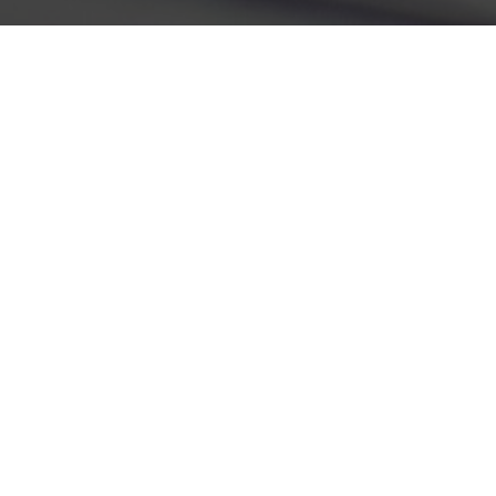
Dirección
Av. Madero Poniente 351
Col. Centro
C.P. 58000
Morelia, Michoacán, México
Contacts
Email: sria.acad.cpnsnh@umich.mx
www.colegio.umich.mx